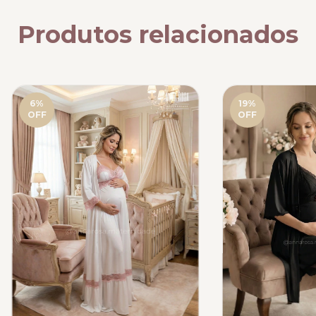
Produtos relacionados
6
%
19
%
OFF
OFF