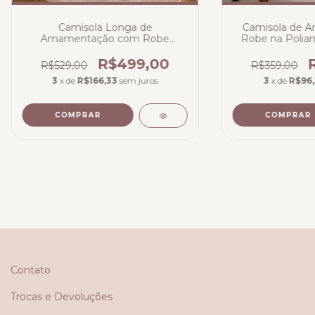
Camisola Longa de
Camisola de 
Amamentação com Robe
Robe na Polia
Longo Bicolor Branco com renda
Costas e Ba
Rose Gold - Poliamida
R$499,00
R$529,00
R$359,00
3
x de
R$166,33
sem juros
3
x de
R$96
COMPRAR
COMPRAR
Contato
Trocas e Devoluções