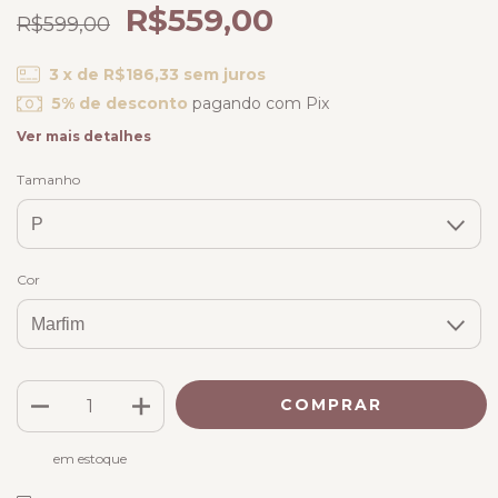
R$559,00
R$599,00
3
x de
R$186,33
sem juros
5% de desconto
pagando com Pix
Ver mais detalhes
Tamanho
Cor
em estoque
Frete grátis
R$698,00