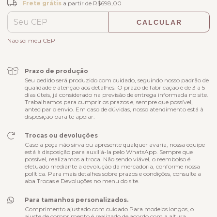
Frete grátis
a partir de
R$698,00
CALCULAR
ALTERAR CEP
Entregas para o CEP:
Não sei meu CEP
Prazo de produção
Seu pedido será produzido com cuidado, seguindo nosso padrão de
qualidade e atenção aos detalhes. O prazo de fabricação é de 3 a 5
dias úteis, já considerado na previsão de entrega informada no site.
Trabalhamos para cumprir os prazos e, sempre que possível,
antecipar o envio. Em caso de dúvidas, nosso atendimento está à
disposição para te apoiar.
Trocas ou devoluções
Caso a peça não sirva ou apresente qualquer avaria, nossa equipe
está à disposição para auxiliá-la pelo WhatsApp. Sempre que
possível, realizamos a troca. Não sendo viável, o reembolso é
efetuado mediante a devolução da mercadoria, conforme nossa
política. Para mais detalhes sobre prazos e condições, consulte a
aba Trocas e Devoluções no menu do site.
Para tamanhos personalizados.
Comprimento ajustado com cuidado Para modelos longos, o
ajuste de comprimento é realizado de acordo com a altura