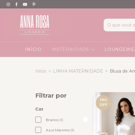
INÍCIO
MATERNIDADE
LOUNGEW
Início
>
LINHA MATERNIDADE
>
Blusa de 
Filtrar por
19
%
OFF
Cor
Branco (1)
Azul Marinho (1)