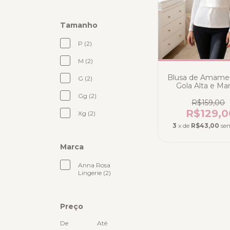
Tamanho
P (2)
M (2)
Blusa de Amame
G (2)
Gola Alta e M
Longas em M
Gg (2)
Canelada - Br
R$159,00
R$129,0
Xg (2)
3
x de
R$43,00
se
Marca
Anna Rosa
Lingerie (2)
Preço
De
Até