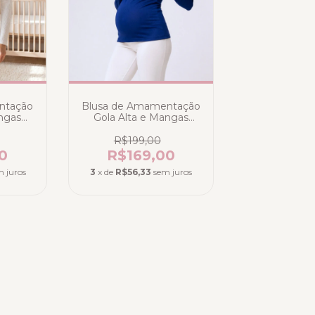
ntação
Blusa de Amamentação
angas
Gola Alta e Mangas
alha
Longas em Malha
anco
Canelada Poliamida -
R$199,00
Azul Marinho
0
R$169,00
m juros
3
x de
R$56,33
sem juros