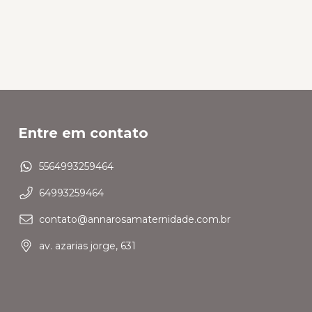
Entre em contato
5564993259464
64993259464
contato@annarosamaternidade.com.br
av. azarias jorge, 631