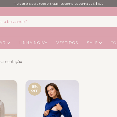
Frete grátis para todo o Brasil nas compras acima de R$ 699
EAR
LINHA NOIVA
VESTIDOS
SALE
TO
Amamentação
15
%
OFF