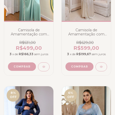
Camisola de
Camisola de
Amamentação com
Amamentação com
Robe Longo em
Robe Longo em
Cetim Toque Seda
Cetim Toque Seda
R$531,00
R$629,00
Verde com Renda e
Branco Off White com
R$499,00
R$599,00
Detalhe Rosé | Deluxe
Renda em Fios
3
x de
R$166,33
sem juros
3
x de
R$199,67
sem juros
Dourados | Deluxe
COMPRAR
COMPRAR
8
%
6
%
OFF
OFF