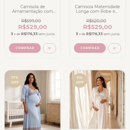
Camisola de
Camisola Maternidade
Amamentação com
Longa com Robe em
Robe Longo
Liganete Poliamida
Maternidade na
Branco
R$599,00
R$620,00
Liganete de Poliamida
R$529,00
R$529,00
e tule com babado -
3
x de
R$176,33
sem juros
3
x de
R$176,33
sem juros
Branco
COMPRAR
COMPRAR
17
%
11
%
OFF
OFF