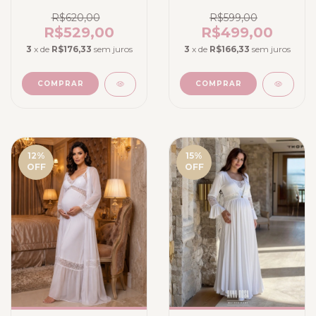
e Robe em Liganete
Rosa Romance -
de Poliamida - Preta
Liganete Poliamida
R$620,00
R$599,00
R$529,00
R$499,00
3
x de
R$176,33
sem juros
3
x de
R$166,33
sem juros
COMPRAR
COMPRAR
12
%
15
%
OFF
OFF