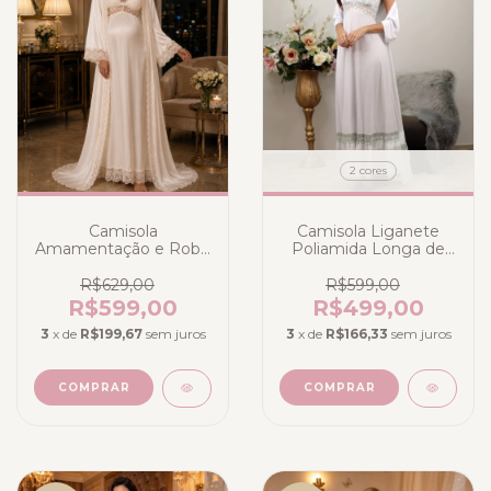
2 cores
Camisola
Camisola Liganete
Amamentação e Robe
Poliamida Longa de
Longo Cetim Marfim
Amamentação com
Robe Longo Branco
R$629,00
R$599,00
com renda bicolor
R$599,00
R$499,00
3
x de
R$199,67
sem juros
3
x de
R$166,33
sem juros
COMPRAR
COMPRAR