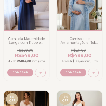
Camisola Maternidade
Camisola de
Longa com Robe em
Amamentação e Robe
Poliamida Azul Escuro
Longo - Cetim Toque
Marinho - Sideral
Seda Azul Claro
R$599,00
R$531,00
Frozen - Deluxe
R$549,00
R$499,00
3
x de
R$183,00
sem juros
3
x de
R$166,33
sem juros
COMPRAR
COMPRAR
5
%
17
%
OFF
OFF