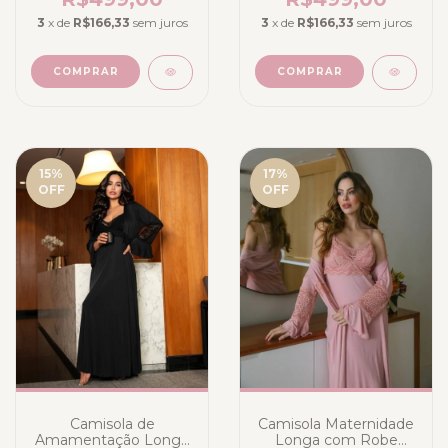
3
x de
R$166,33
sem juros
3
x de
R$166,33
sem juros
COMPRAR
COMPRAR
15
%
17
%
OFF
OFF
Camisola de
Camisola Maternidade
Amamentação Longa
Longa com Robe