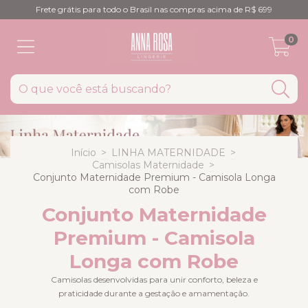
Frete grátis para todo o Brasil nas compras acima de R$ 699
0
Início
>
LINHA MATERNIDADE
>
Camisolas Maternidade
>
Conjunto Maternidade Premium - Camisola Longa
com Robe
Conjunto Maternidade
Premium - Camisola
Longa com Robe
Camisolas desenvolvidas para unir conforto, beleza e
praticidade durante a gestação e amamentação.