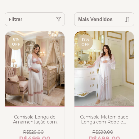
Filtrar
6
%
17
%
OFF
OFF
Camisola Longa de
Camisola Maternidade
Amamentação com
Longa com Robe em
Robe Longo Bicolor
Liganete Poliamida e
Branco com renda
Tule Poá Branco
R$529,00
R$599,00
Rose Gold - Poliamida
R$499,00
R$499,00