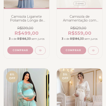
2 cores
Camisola Liganete
Camisola de
Poliamida Longa de
Amamentação com
Amamentação com
Robe Longa no Cetim
Robe Longo bicolor
Toque Seda sem Bojo
R$599,00
R$629,00
Azul Claro
- Branco Clássico ou
R$499,00
R$559,00
Off-White com Fios
3
x de
R$166,33
sem juros
3
x de
R$186,33
sem juros
Dourados
COMPRAR
COMPRAR
6
%
5
%
OFF
OFF