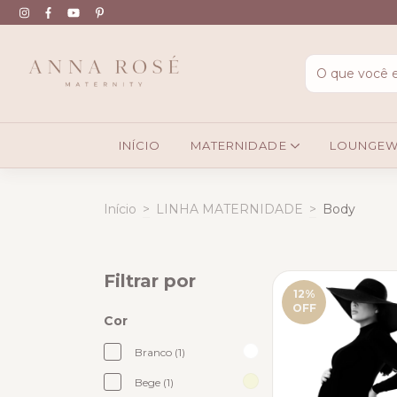
INÍCIO
MATERNIDADE
LOUNGE
Início
>
LINHA MATERNIDADE
>
Body
Filtrar por
12
%
OFF
Cor
Branco (1)
Bege (1)