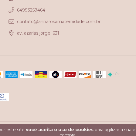
64993259464
contato@annarosamaternidade.com.br
av. azarias jorge, 631
or este site
você aceita o uso de cookies
para agilizar a sua 
ireitos reservados.
compra.