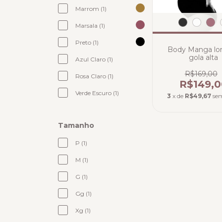
Marrom (1)
Marsala (1)
Preto (1)
Body Manga lo
gola alta
Azul Claro (1)
R$169,00
Rosa Claro (1)
R$149,0
Verde Escuro (1)
3
x de
R$49,67
sem
Tamanho
P (1)
M (1)
G (1)
Gg (1)
Xg (1)