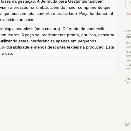
s fases da gestação. A Bermuda para Gestantes também
Ent
liviam a pressão na lombar, além do maior comprimento que
es que buscam total conforto e praticidade. Peça fundamental
Nã
 vestidos ou saias.
cnologia seamless (sem costura). Diferente da confecção
s em teares. A peça sai praticamente pronta, por isso, descarta
Pr
 utilizando estas interferências apenas em pequenos
Seu
r durabilidade e menos descartes têxteis na produção. Esta
pad
fab
 o uso.
pre
par
ant
ate