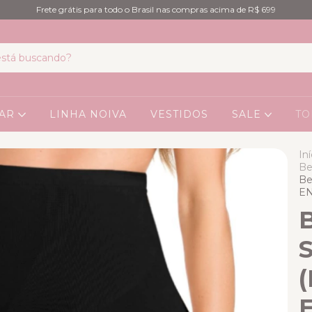
Frete grátis para todo o Brasil nas compras acima de R$ 699
EAR
LINHA NOIVA
VESTIDOS
SALE
TO
Iní
Be
Be
EN