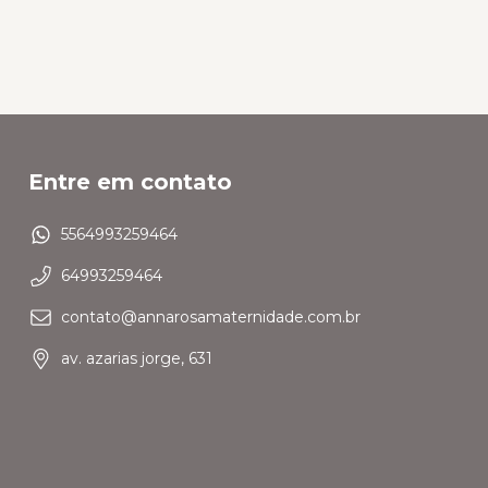
Entre em contato
5564993259464
64993259464
contato@annarosamaternidade.com.br
av. azarias jorge, 631