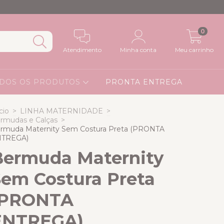
0
Atendimento
Minha conta
Meu carrinho
DOS OS PRODUTOS
PRONTA ENTREGA
cio
>
LINHA MATERNIDADE
>
rmudas e Calças
>
rmuda Maternity Sem Costura Preta (PRONTA
TREGA)
Bermuda Maternity
Sem Costura Preta
(PRONTA
ENTREGA)