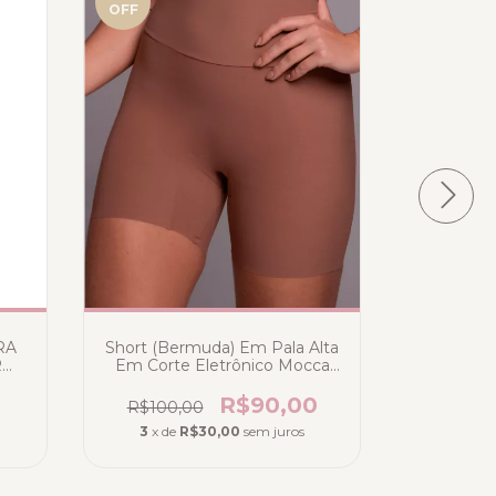
OFF
OFF
BERMU
ALTA 
R$107
RA
Short (Bermuda) Em Pala Alta
3
x de
R
Em Corte Eletrônico Mocca
Free
0
R$90,00
R$100,00
3
x de
R$30,00
sem juros