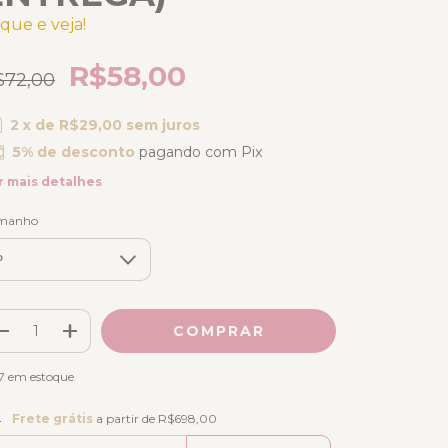
ique e veja!
R$58,00
$72,00
2
x de
R$29,00
sem juros
5% de desconto
pagando com Pix
r mais detalhes
manho
7
em estoque
ete grátis
R$698,00
Frete grátis
a partir de
R$698,00