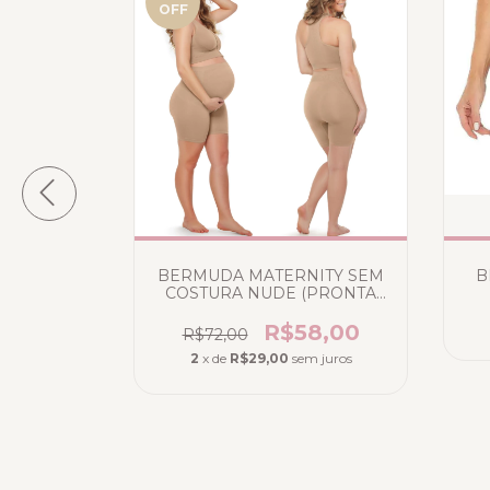
OFF
BERMUDA MATERNITY SEM
B
COSTURA NUDE (PRONTA
ENTREGA)
R$58,00
R$72,00
 Pala Alta
2
x de
R$29,00
sem juros
ônico
ree
0,00
m juros