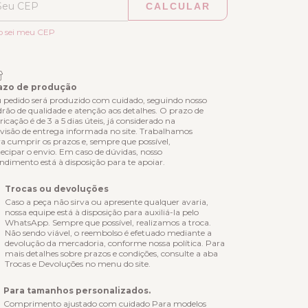
CALCULAR
ALTERAR CEP
regas para o CEP:
o sei meu CEP
azo de produção
 pedido será produzido com cuidado, seguindo nosso
rão de qualidade e atenção aos detalhes. O prazo de
ricação é de 3 a 5 dias úteis, já considerado na
visão de entrega informada no site. Trabalhamos
a cumprir os prazos e, sempre que possível,
ecipar o envio. Em caso de dúvidas, nosso
ndimento está à disposição para te apoiar.
Trocas ou devoluções
Caso a peça não sirva ou apresente qualquer avaria,
nossa equipe está à disposição para auxiliá-la pelo
WhatsApp. Sempre que possível, realizamos a troca.
Não sendo viável, o reembolso é efetuado mediante a
devolução da mercadoria, conforme nossa política. Para
mais detalhes sobre prazos e condições, consulte a aba
Trocas e Devoluções no menu do site.
Para tamanhos personalizados.
Comprimento ajustado com cuidado Para modelos