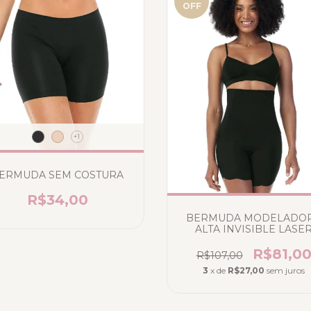
OFF
+1
ERMUDA SEM COSTURA
R$34,00
BERMUDA MODELADO
ALTA INVISIBLE LASE
PRETO
R$81,0
R$107,00
3
x de
R$27,00
sem juros