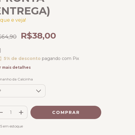
ENTREGA)
ique e veja!
R$38,00
$64,90
5% de desconto
pagando com Pix
r mais detalhes
manho da Calcinha
15
em estoque