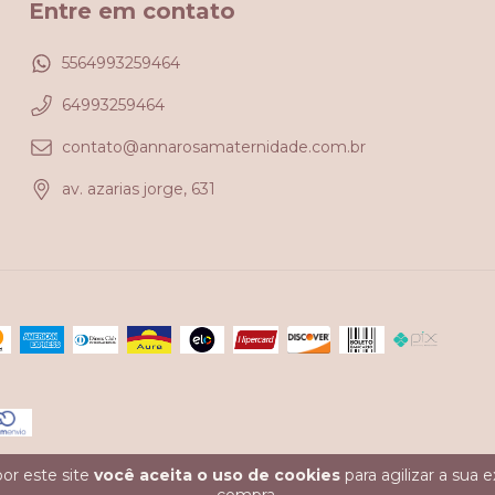
Entre em contato
5564993259464
64993259464
contato@annarosamaternidade.com.br
av. azarias jorge, 631
or este site
você aceita o uso de cookies
para agilizar a sua 