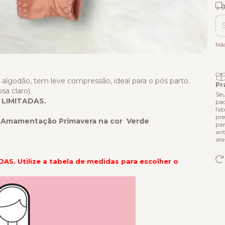
Fr
Ent
Nã
 algodão, tem leve compressão, ideal para o pós parto.
Pr
a claro).
Seu
 LIMITADAS.
pad
fab
pre
ã Amamentação Primavera na cor
Verde
par
ant
ate
S. Utilize a tabela de medidas para escolher o