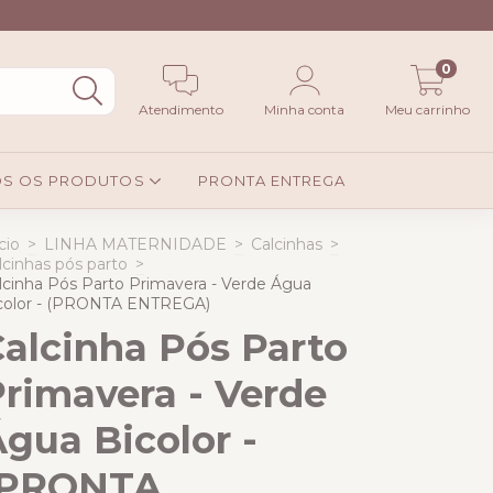
0
Atendimento
Minha conta
Meu carrinho
S OS PRODUTOS
PRONTA ENTREGA
cio
>
LINHA MATERNIDADE
>
Calcinhas
>
lcinhas pós parto
>
lcinha Pós Parto Primavera - Verde Água
color - (PRONTA ENTREGA)
alcinha Pós Parto
rimavera - Verde
gua Bicolor -
(PRONTA