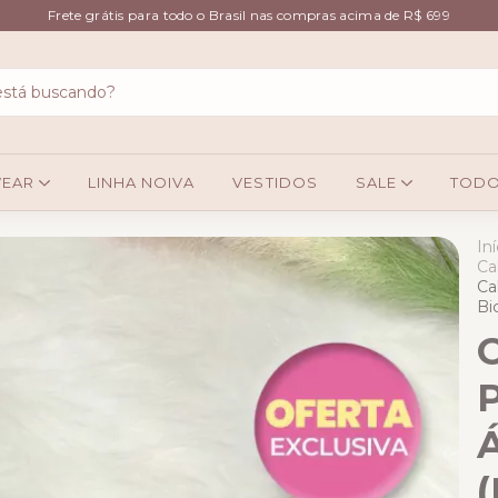
Frete grátis para todo o Brasil nas compras acima de R$ 699
WEAR
LINHA NOIVA
VESTIDOS
SALE
TODO
Iní
Ca
Ca
Bi
C
P
Á