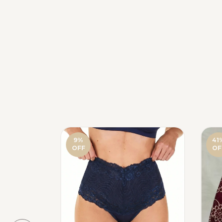
9
%
41
OFF
OF