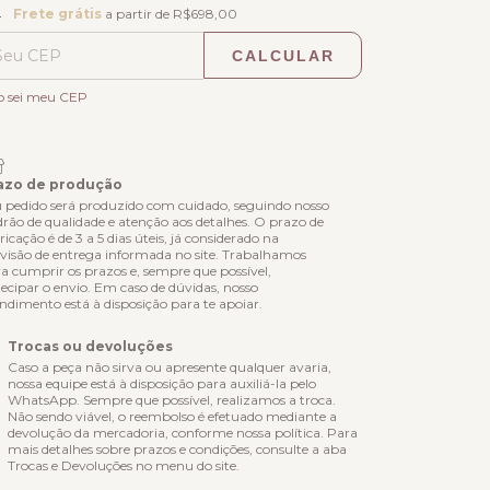
ete grátis
R$698,00
Frete grátis
a partir de
R$698,00
CALCULAR
ALTERAR CEP
regas para o CEP:
o sei meu CEP
azo de produção
 pedido será produzido com cuidado, seguindo nosso
rão de qualidade e atenção aos detalhes. O prazo de
ricação é de 3 a 5 dias úteis, já considerado na
visão de entrega informada no site. Trabalhamos
a cumprir os prazos e, sempre que possível,
ecipar o envio. Em caso de dúvidas, nosso
ndimento está à disposição para te apoiar.
Trocas ou devoluções
Caso a peça não sirva ou apresente qualquer avaria,
nossa equipe está à disposição para auxiliá-la pelo
WhatsApp. Sempre que possível, realizamos a troca.
Não sendo viável, o reembolso é efetuado mediante a
devolução da mercadoria, conforme nossa política. Para
mais detalhes sobre prazos e condições, consulte a aba
Trocas e Devoluções no menu do site.