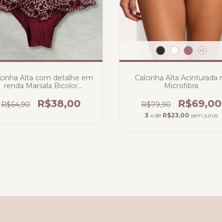
+2
cinha Alta com detalhe em
Calcinha Alta Acinturada 
renda Marsala Bicolor
Microfibra
(PRONTA ENTREGA)
R$38,00
R$69,00
R$64,90
R$79,90
3
x de
R$23,00
sem juros