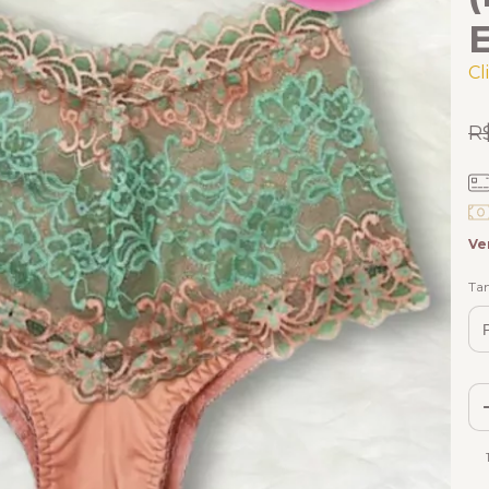
Cl
R
Ve
Ta