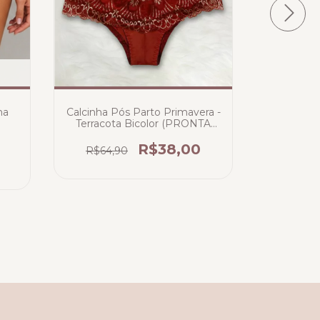
CAL
MODELA
S
R$70,
na
Calcinha Pós Parto Primavera -
2
x de
Terracota Bicolor (PRONTA
ENTREGA)
R$38,00
R$64,90