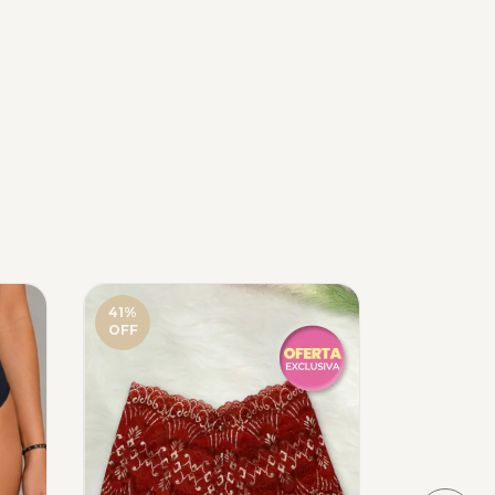
41
%
33
%
OFF
OFF