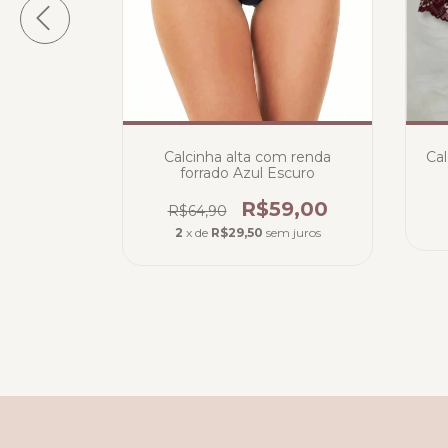
Primavera -
Calcinha alta com renda
Cal
(PRONTA
forrado Azul Escuro
)
8,00
R$59,00
R$64,90
2
x de
R$29,50
sem juros