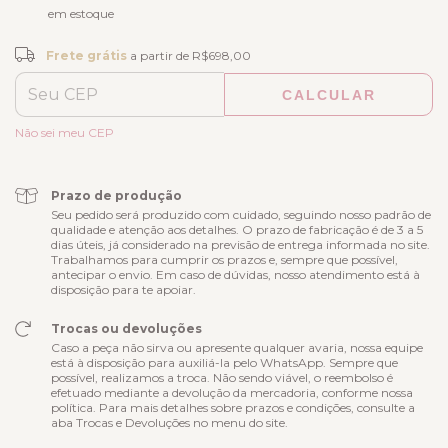
em estoque
Frete grátis
R$698,00
Frete grátis
a partir de
R$698,00
CALCULAR
ALTERAR CEP
Entregas para o CEP:
Não sei meu CEP
Prazo de produção
Seu pedido será produzido com cuidado, seguindo nosso padrão de
qualidade e atenção aos detalhes. O prazo de fabricação é de 3 a 5
dias úteis, já considerado na previsão de entrega informada no site.
Trabalhamos para cumprir os prazos e, sempre que possível,
antecipar o envio. Em caso de dúvidas, nosso atendimento está à
disposição para te apoiar.
Trocas ou devoluções
Caso a peça não sirva ou apresente qualquer avaria, nossa equipe
está à disposição para auxiliá-la pelo WhatsApp. Sempre que
possível, realizamos a troca. Não sendo viável, o reembolso é
efetuado mediante a devolução da mercadoria, conforme nossa
política. Para mais detalhes sobre prazos e condições, consulte a
aba Trocas e Devoluções no menu do site.