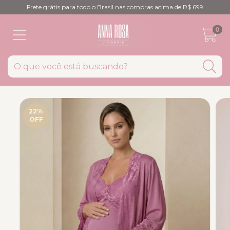
Frete grátis para todo o Brasil nas compras acima de R$ 699
0
22
%
OFF