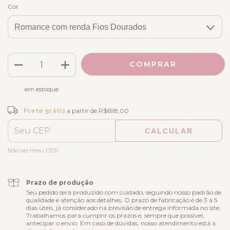
Cor
em estoque
Frete grátis
R$698,00
Frete grátis
a partir de
R$698,00
CALCULAR
ALTERAR CEP
Entregas para o CEP:
Não sei meu CEP
Prazo de produção
Seu pedido será produzido com cuidado, seguindo nosso padrão de
qualidade e atenção aos detalhes. O prazo de fabricação é de 3 a 5
dias úteis, já considerado na previsão de entrega informada no site.
Trabalhamos para cumprir os prazos e, sempre que possível,
antecipar o envio. Em caso de dúvidas, nosso atendimento está à