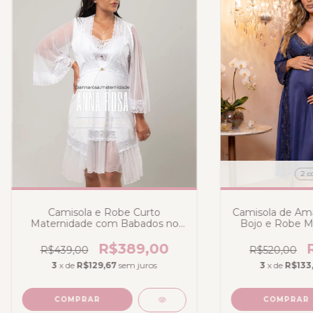
2 c
Camisola e Robe Curto
Camisola de A
Maternidade com Babados no
Bojo e Robe Mi
tule Branco - Liganete Poliamida
Poliamida Azul 
Del
R$389,00
R$439,00
R$520,00
3
x de
R$129,67
sem juros
3
x de
R$133
COMPRAR
COMPRAR