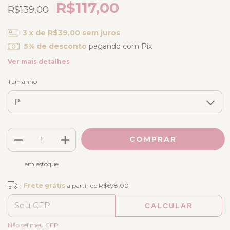
R$117,00
R$139,00
3
x de
R$39,00
sem juros
5% de desconto
pagando com Pix
Ver mais detalhes
Tamanho
em estoque
Frete grátis
R$698,00
Frete grátis
a partir de
R$698,00
CALCULAR
ALTERAR CEP
Entregas para o CEP:
Não sei meu CEP