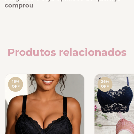
comprou
Produtos relacionados
16
%
26
%
OFF
OFF