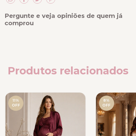
Pergunte e veja opiniões de quem já
comprou
Produtos relacionados
11
%
8
%
OFF
OFF