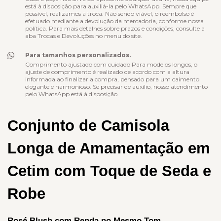
está à disposição para auxiliá-la pelo WhatsApp. Sempre que
possível, realizamos a troca. Não sendo viável, o reembolso é
efetuado mediante a devolução da mercadoria, conforme nossa
política. Para mais detalhes sobre prazos e condições, consulte a
aba Trocas e Devoluções no menu do site.
Para tamanhos personalizados.
Comprimento ajustado com cuidado Para modelos longos, o
ajuste de comprimento é realizado de acordo com a altura
informada ao finalizar a compra, pensado para um caimento
elegante e harmonioso. Se precisar de auxílio, nosso atendimento
pelo WhatsApp está à disposição.
Conjunto de Camisola 
Longa de Amamentação em 
Cetim com Toque de Seda e 
Robe
Rosé Blush com Renda no Mesmo Tom