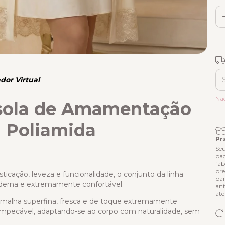
Fr
dor Virtual
Ent
Nã
sola de Amamentação
 Poliamida
Pr
Seu
pad
fab
pre
icação, leveza e funcionalidade, o conjunto da linha
par
derna e extremamente confortável.
ant
ate
 malha superfina, fresca e de toque extremamente
 impecável, adaptando-se ao corpo com naturalidade, sem