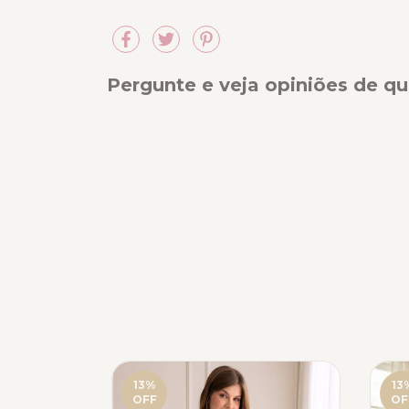
Pergunte e veja opiniões de 
13
%
13
OFF
OF