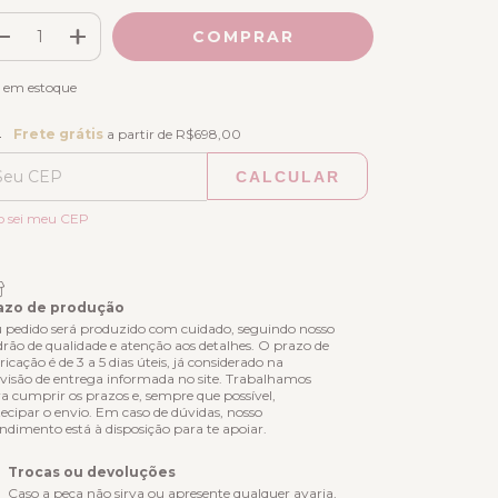
em estoque
ete grátis
R$698,00
Frete grátis
a partir de
R$698,00
CALCULAR
ALTERAR CEP
regas para o CEP:
o sei meu CEP
azo de produção
 pedido será produzido com cuidado, seguindo nosso
rão de qualidade e atenção aos detalhes. O prazo de
ricação é de 3 a 5 dias úteis, já considerado na
visão de entrega informada no site. Trabalhamos
a cumprir os prazos e, sempre que possível,
ecipar o envio. Em caso de dúvidas, nosso
ndimento está à disposição para te apoiar.
Trocas ou devoluções
Caso a peça não sirva ou apresente qualquer avaria,