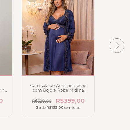
Camisola de Amamentação
Camisol
 no
com Bojo e Robe Midi na
com Boj
Liganete Poliamida Azul
Claro 
Escuro Marinho - Deluxe
0
R$399,00
R$520,00
R$519,
3
x de
R$133,00
sem juros
3
x de