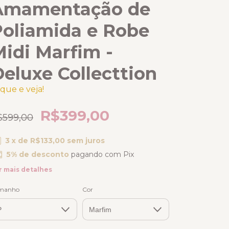
Amamentação de
Poliamida e Robe
idi Marfim -
eluxe Collecttion
ique e veja!
R$399,00
$599,00
3
x de
R$133,00
sem juros
5% de desconto
pagando com Pix
r mais detalhes
manho
Cor