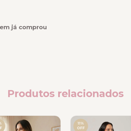
quem já comprou
Produtos relacionados
%
11
%
F
OFF