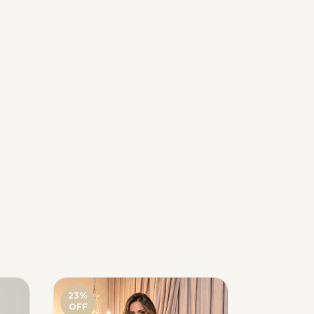
23
%
23
%
OFF
OFF