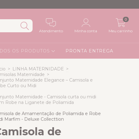
0
Atendimento
Minha conta
Meu carrinho
DOS OS PRODUTOS
PRONTA ENTREGA
cio
>
LINHA MATERNIDADE
>
misolas Maternidade
>
njunto Maternidade Elegance – Camisola e
be Curto ou Midi
njunto Maternidade - Camisola curta ou midi
m Robe na Liganete de Poliamida
misola de Amamentação de Poliamida e Robe
di Marfim - Deluxe Collecttion
Camisola de