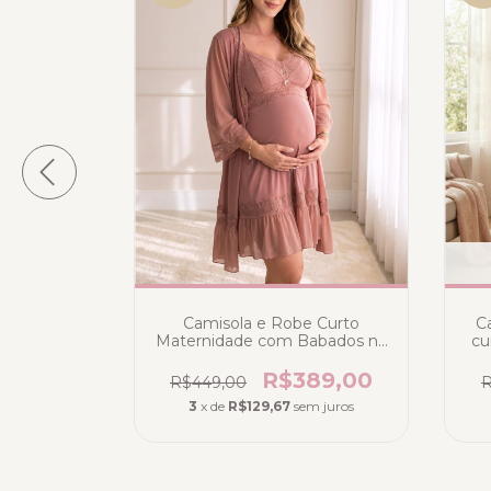
mentação
Camisola e Robe Curto
C
idi Azul
Maternidade com Babados no
cu
Deluxe
Tule e na Liganete Poliamida -
Po
n
Rosé
19,00
R$389,00
R$449,00
R
m juros
3
x de
R$129,67
sem juros