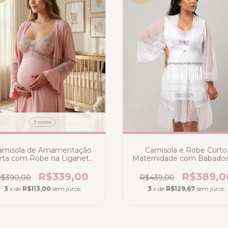
2 cores
amisola de Amamentação
Camisola e Robe Curto
rta com Robe na Liganete
Maternidade com Babados
liamida cor Rosa Romance
tule Branco - Liganete
com renda bicolor
Poliamida
R$339,00
R$389,0
$390,00
R$439,00
3
x de
R$113,00
sem juros
3
x de
R$129,67
sem juros