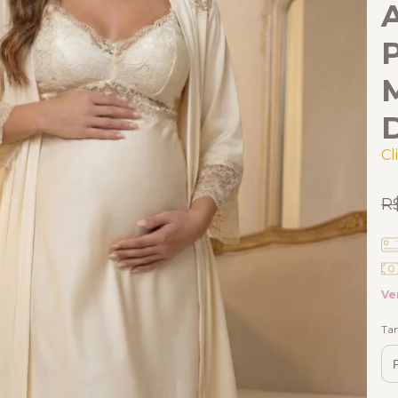
M
D
Cl
R
Ve
Ta