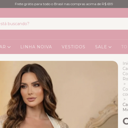
Frete grátis para todo o Brasil nas compras acima de R$ 699
EAR
LINHA NOIVA
VESTIDOS
SALE
TO
Iní
Ca
Co
Ro
>
Co
co
>
Ca
Mi