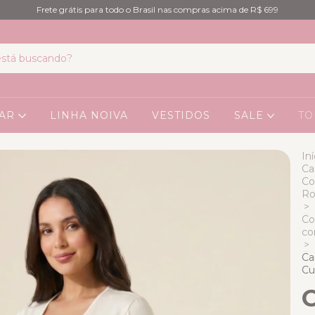
Frete grátis para todo o Brasil nas compras acima de R$ 699
EAR
LINHA NOIVA
VESTIDOS
SALE
TO
Iní
Ca
Co
Ro
>
Co
co
>
Ca
Cu