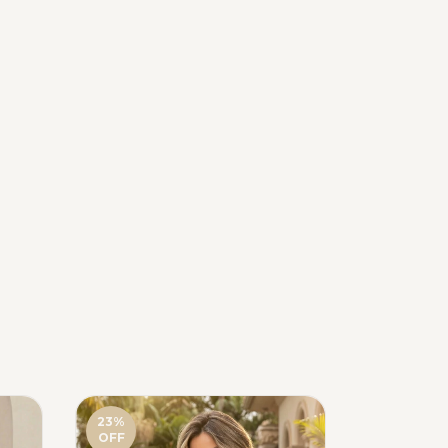
23
%
12
%
OFF
OFF