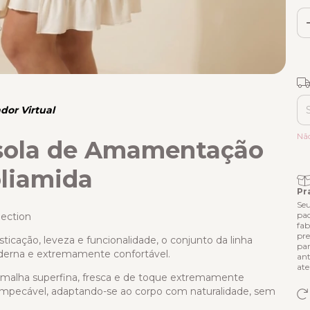
Fr
dor Virtual
Ent
Nã
sola de Amamentação
liamida
Pr
Seu
pad
lection
fab
pre
icação, leveza e funcionalidade, o conjunto da linha
par
derna e extremamente confortável.
ant
ate
 malha superfina, fresca e de toque extremamente
 impecável, adaptando-se ao corpo com naturalidade, sem