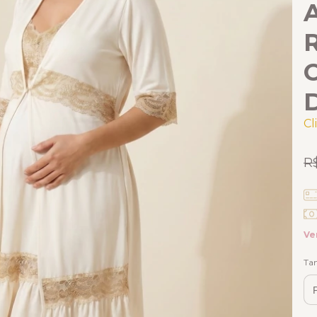
C
D
Cl
R
Ve
Ta