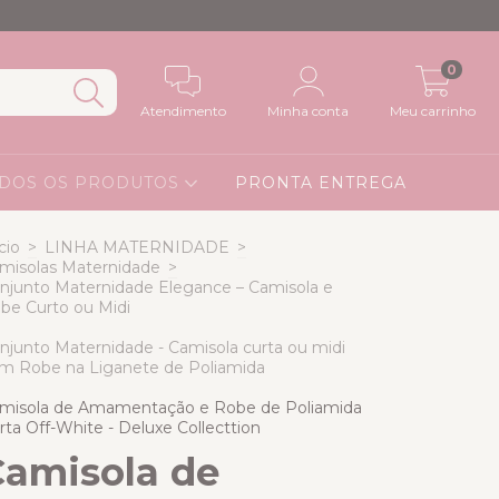
0
Atendimento
Minha conta
Meu carrinho
DOS OS PRODUTOS
PRONTA ENTREGA
cio
>
LINHA MATERNIDADE
>
misolas Maternidade
>
njunto Maternidade Elegance – Camisola e
be Curto ou Midi
njunto Maternidade - Camisola curta ou midi
m Robe na Liganete de Poliamida
misola de Amamentação e Robe de Poliamida
rta Off-White - Deluxe Collecttion
Camisola de