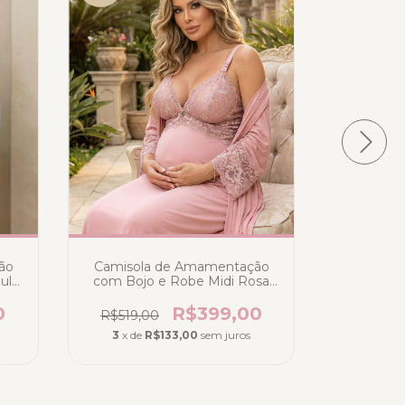
ão
Camisola de Amamentação
Camisola
ul
com Bojo e Robe Midi Rosa
Liganete 
Claro (Romance) -Deluxe
com renda
Collecttion
(Frozen
0
R$399,00
R$519,00
R$419,
3
x de
R$133,00
sem juros
3
x de