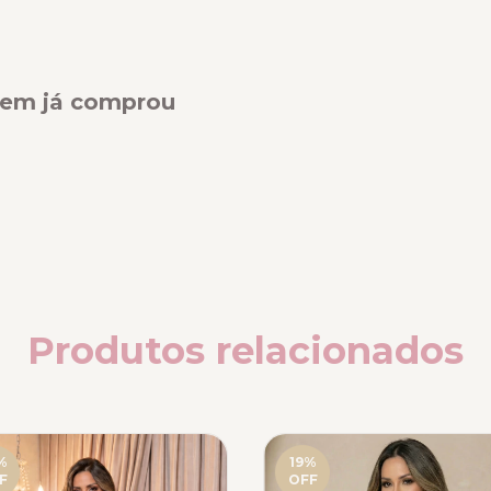
quem já comprou
Produtos relacionados
%
19
%
F
OFF