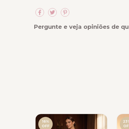
Pergunte e veja opiniões de 
16
%
23
OFF
OF