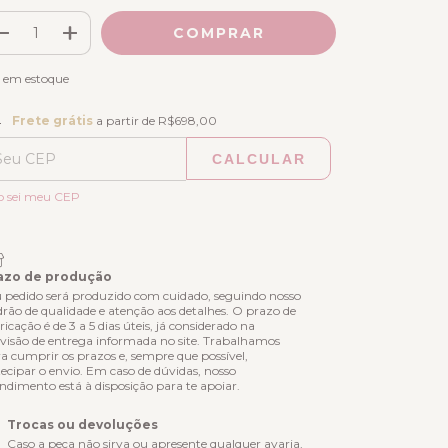
em estoque
ete grátis
R$698,00
Frete grátis
a partir de
R$698,00
CALCULAR
ALTERAR CEP
regas para o CEP:
o sei meu CEP
azo de produção
 pedido será produzido com cuidado, seguindo nosso
rão de qualidade e atenção aos detalhes. O prazo de
ricação é de 3 a 5 dias úteis, já considerado na
visão de entrega informada no site. Trabalhamos
a cumprir os prazos e, sempre que possível,
ecipar o envio. Em caso de dúvidas, nosso
ndimento está à disposição para te apoiar.
Trocas ou devoluções
Caso a peça não sirva ou apresente qualquer avaria,