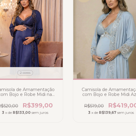
2 cores
amisola de Amamentação
Camisola de Amamentaç
com Bojo e Robe Midi na
com Bojo e Robe Midi Az
Liganete Poliamida Azul
Claro Bicolor - Deluxe
Escuro Marinho - Deluxe
Collecttion
R$399,00
R$419,0
$520,00
R$519,00
3
x de
R$133,00
sem juros
3
x de
R$139,67
sem juros