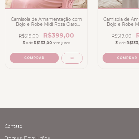
Camisola de Amamentação com
Camisola de A
Bojo e Robe Midi Rosa Claro
Bojo e Robe Mi
(Romance) -Deluxe Collecttion
Poliamida Bra
Bicolor de
R$399,00
R$519,00
R$519,00
3
x de
R$133,00
sem juros
3
x de
R$133
COMPRAR
COMPRAR
Contato
Trocas e Devoluções