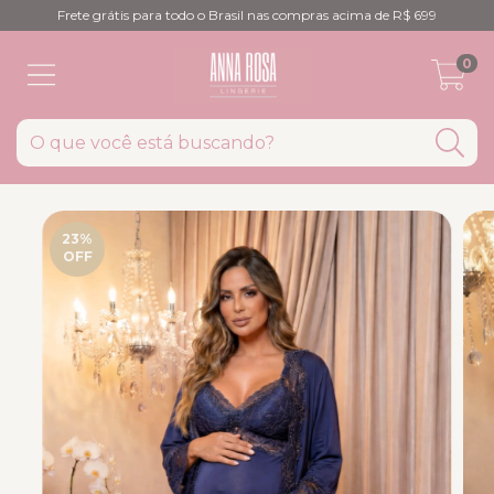
Frete grátis para todo o Brasil nas compras acima de R$ 699
0
23
%
OFF