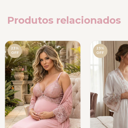
Produtos relacionados
23
%
23
%
OFF
OFF