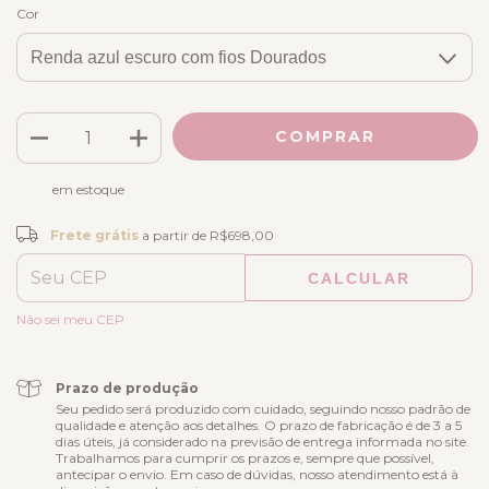
Cor
em estoque
Frete grátis
R$698,00
Frete grátis
a partir de
R$698,00
CALCULAR
ALTERAR CEP
Entregas para o CEP:
Não sei meu CEP
Prazo de produção
Seu pedido será produzido com cuidado, seguindo nosso padrão de
qualidade e atenção aos detalhes. O prazo de fabricação é de 3 a 5
dias úteis, já considerado na previsão de entrega informada no site.
Trabalhamos para cumprir os prazos e, sempre que possível,
antecipar o envio. Em caso de dúvidas, nosso atendimento está à