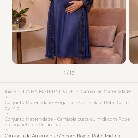
1
/
12
Início
>
LINHA MATERNIDADE
>
Camisolas Maternidade
>
Conjunto Maternidade Elegance – Camisola e Robe Curto
ou Midi
>
Conjunto Maternidade - Camisola curta ou midi com Robe
na Liganete de Poliamida
>
Camisola de Amamentação com Bojo e Robe Midi na