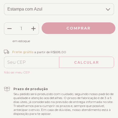
em estoque
Frete grátis
R$698,00
Frete grátis
a partir de
R$698,00
CALCULAR
ALTERAR CEP
Entregas para o CEP:
Não sei meu CEP
Prazo de produção
Seu pedido será produzido com cuidado, seguindo nosso padrão de
qualidade e atenção aos detalhes. O prazo de fabricação é de 3 a 5
dias úteis, já considerado na previsão de entrega informada no site.
Trabalhamos para cumprir os prazos e, sempre que possível,
antecipar o envio. Em caso de dúvidas, nosso atendimento está à
disposição para te apoiar.