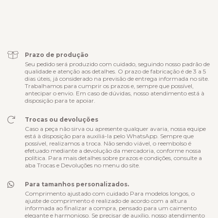
ALTERAR CEP
Entregas para o CEP:
CALCULAR
Faça login
e use seus dados de entrega
Não sei meu CEP
Prazo de produção
Seu pedido será produzido com cuidado, seguindo nosso padrão de
qualidade e atenção aos detalhes. O prazo de fabricação é de 3 a 5
dias úteis, já considerado na previsão de entrega informada no site.
Trabalhamos para cumprir os prazos e, sempre que possível,
antecipar o envio. Em caso de dúvidas, nosso atendimento está à
disposição para te apoiar.
Trocas ou devoluções
Caso a peça não sirva ou apresente qualquer avaria, nossa equipe
está à disposição para auxiliá-la pelo WhatsApp. Sempre que
possível, realizamos a troca. Não sendo viável, o reembolso é
efetuado mediante a devolução da mercadoria, conforme nossa
política. Para mais detalhes sobre prazos e condições, consulte a
aba Trocas e Devoluções no menu do site.
Para tamanhos personalizados.
Comprimento ajustado com cuidado Para modelos longos, o
ajuste de comprimento é realizado de acordo com a altura
informada ao finalizar a compra, pensado para um caimento
elegante e harmonioso. Se precisar de auxílio, nosso atendimento