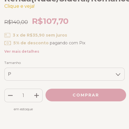
Clique e veja!
R$107,70
R$140,00
3
x de
R$35,90
sem juros
5% de desconto
pagando com Pix
Ver mais detalhes
Tamanho
em estoque
Adicione este produto e
Frete grátis
R$698,00
tenha frete grátis!
Frete grátis
a partir de
R$698,00
Adicione este produto e
tenha
frete grátis!