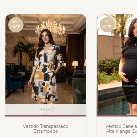
20
%
9
%
OFF
OFF
2 cores
Vestido Transpassado
Vestido Canela
Estampado
Alta Manga Cur