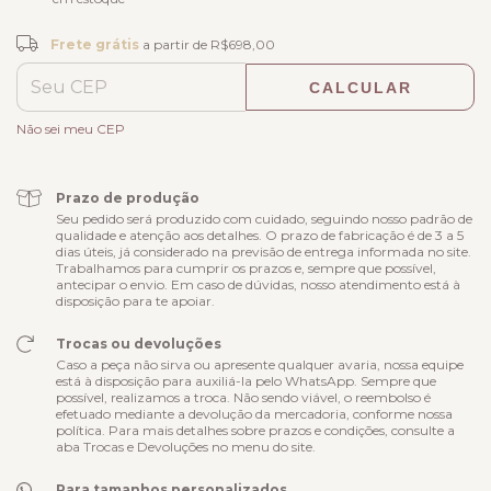
Frete grátis
R$698,00
Frete grátis
a partir de
R$698,00
CALCULAR
ALTERAR CEP
Entregas para o CEP:
Não sei meu CEP
Prazo de produção
Seu pedido será produzido com cuidado, seguindo nosso padrão de
qualidade e atenção aos detalhes. O prazo de fabricação é de 3 a 5
dias úteis, já considerado na previsão de entrega informada no site.
Trabalhamos para cumprir os prazos e, sempre que possível,
antecipar o envio. Em caso de dúvidas, nosso atendimento está à
disposição para te apoiar.
Trocas ou devoluções
Caso a peça não sirva ou apresente qualquer avaria, nossa equipe
está à disposição para auxiliá-la pelo WhatsApp. Sempre que
possível, realizamos a troca. Não sendo viável, o reembolso é
efetuado mediante a devolução da mercadoria, conforme nossa
política. Para mais detalhes sobre prazos e condições, consulte a
aba Trocas e Devoluções no menu do site.
Para tamanhos personalizados.