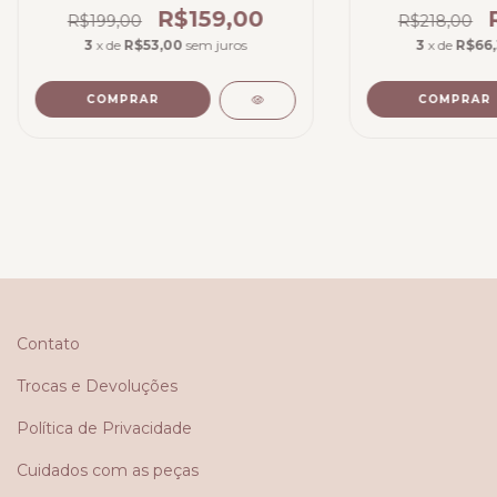
R$159,00
R$199,00
R$218,00
3
x de
R$53,00
sem juros
3
x de
R$66
COMPRAR
COMPRAR
Contato
Trocas e Devoluções
Política de Privacidade
Cuidados com as peças