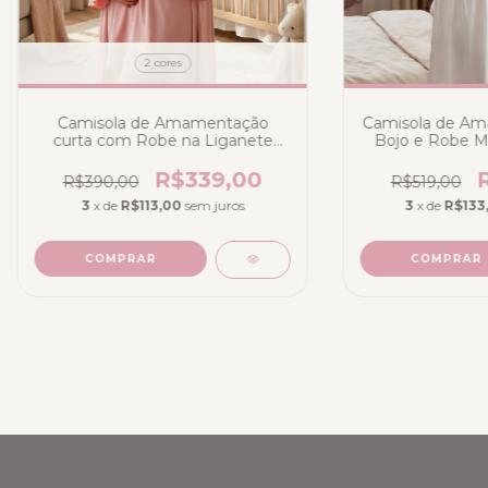
2 cores
Camisola de Amamentação
Camisola de A
curta com Robe na Liganete
Bojo e Robe Mi
Poliamida cor Rosa Romance
Poliamida Bra
com renda bicolor
Bicolor de
R$339,00
R$390,00
R$519,00
3
x de
R$113,00
sem juros
3
x de
R$133
COMPRAR
COMPRAR