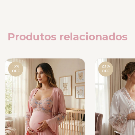
Produtos relacionados
13
%
23
%
OFF
OFF